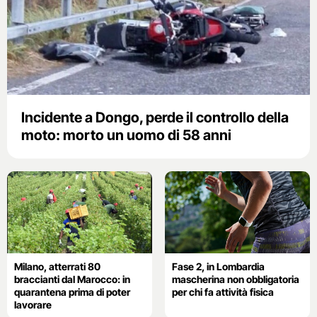
Incidente a Dongo, perde il controllo della
moto: morto un uomo di 58 anni
Milano, atterrati 80
Fase 2, in Lombardia
braccianti dal Marocco: in
mascherina non obbligatoria
quarantena prima di poter
per chi fa attività fisica
lavorare