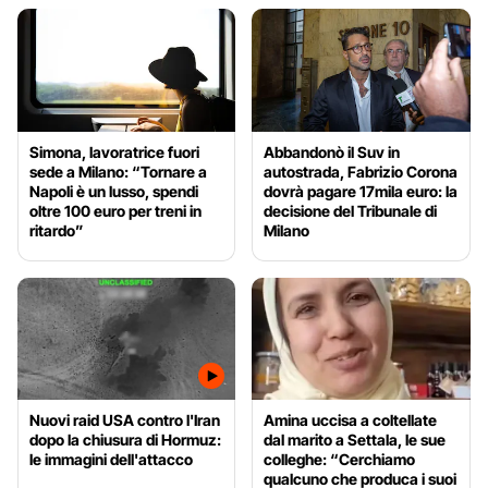
Simona, lavoratrice fuori
Abbandonò il Suv in
sede a Milano: “Tornare a
autostrada, Fabrizio Corona
Napoli è un lusso, spendi
dovrà pagare 17mila euro: la
oltre 100 euro per treni in
decisione del Tribunale di
ritardo”
Milano
Nuovi raid USA contro l'Iran
Amina uccisa a coltellate
dopo la chiusura di Hormuz:
dal marito a Settala, le sue
le immagini dell'attacco
colleghe: “Cerchiamo
qualcuno che produca i suoi