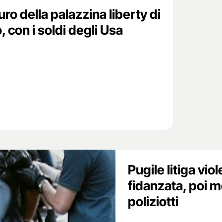
auro della palazzina liberty di
 con i soldi degli Usa
Pugile litiga vi
fidanzata, poi m
poliziotti