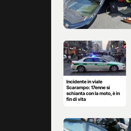
Incidente in viale
Scarampo: 17enne si
schianta con la moto, è in
fin di vita