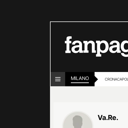
MILANO
CRONACA
POL
Va.Re.