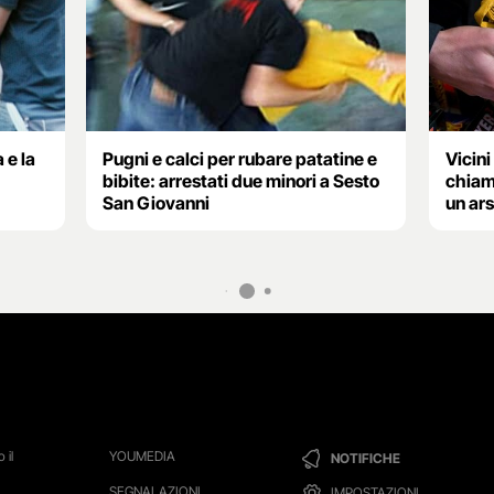
 e la
Pugni e calci per rubare patatine e
Vicini
bibite: arrestati due minori a Sesto
chiam
San Giovanni
un ars
 il
YOUMEDIA
NOTIFICHE
SEGNALAZIONI
IMPOSTAZIONI