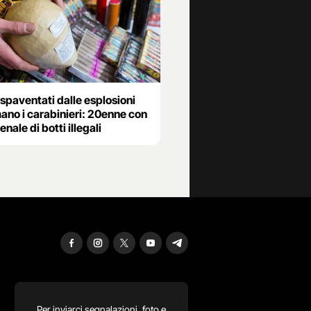
 spaventati dalle esplosioni
ano i carabinieri: 20enne con
enale di botti illegali
Per inviarci segnalazioni, foto e