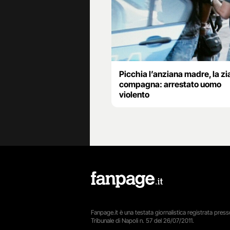
Picchia l’anziana madre, la zia
compagna: arrestato uomo
violento
Fanpage.it è una testata giornalistica registrata presso
Tribunale di Napoli n. 57 del 26/07/2011.