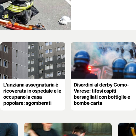
L’anziana assegnataria è
Disordini al derby Como-
ricoverata in ospedale e le
Varese: tifosi ospiti
occupano la casa
bersagliati con bottiglie e
popolare: sgomberati
bombe carta