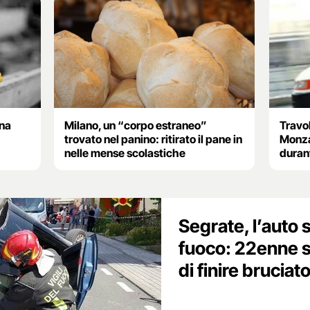
una
Milano, un “corpo estraneo”
Travol
trovato nel panino: ritirato il pane in
Monza
nelle mense scolastiche
durant
Segrate, l’auto s
fuoco: 22enne s
di finire bruciat