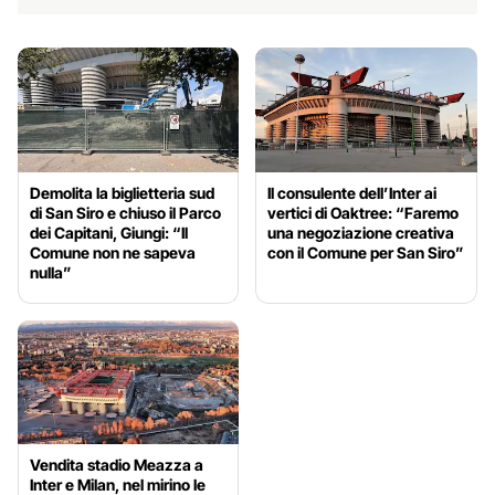
Demolita la biglietteria sud
Il consulente dell’Inter ai
di San Siro e chiuso il Parco
vertici di Oaktree: “Faremo
dei Capitani, Giungi: “Il
una negoziazione creativa
Comune non ne sapeva
con il Comune per San Siro”
nulla”
Vendita stadio Meazza a
Inter e Milan, nel mirino le