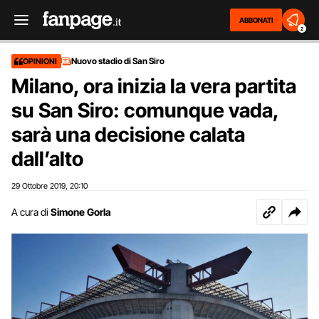
ABBONATI
2
Nuovo stadio di San Siro
OPINIONI
Milano, ora inizia la vera partita
su San Siro: comunque vada,
sarà una decisione calata
dall’alto
29 Ottobre 2019
20:10
,
A cura di
Simone Gorla