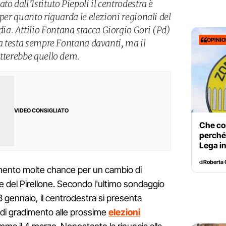
o dall’Istituto Piepoli il centrodestra è
 per quanto riguarda le elezioni regionali del
a. Attilio Fontana stacca Giorgio Gori (Pd)
OPINI
 a testa sempre Fontana davanti, ma il
atterebbe quello dem.
VIDEO CONSIGLIATO
Che cos
perché 
Lega i
di
Roberta 
ento molte chance per un cambio di
ce del Pirellone. Secondo l'ultimo sondaggio
 l'8 gennaio, il centrodestra si presenta
 di gradimento alle prossime
elezioni