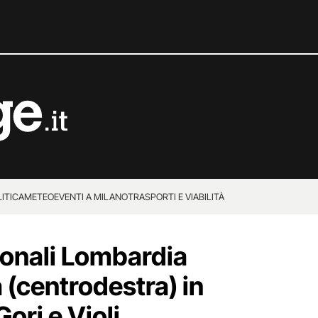
ITICA
METEO
EVENTI A MILANO
TRASPORTI E VIABILITÀ
onali Lombardia
 (centrodestra) in
ori e Violi