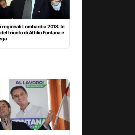
i regionali Lombardia 2018: le
 del trionfo di Attilio Fontana e
Lega