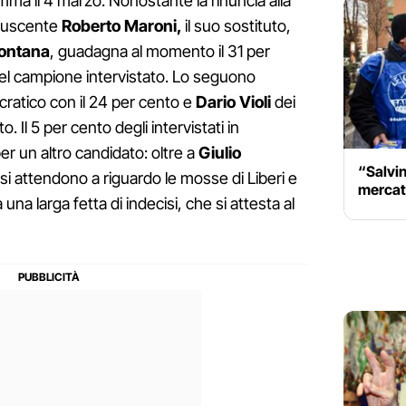
ma il 4 marzo. Nonostante la rinuncia alla
e uscente
Roberto Maroni,
il suo sostituto,
 Fontana
, guadagna al momento il 31 per
el campione intervistato. Lo seguono
ratico con il 24 per cento e
Dario Violi
dei
. Il 5 per cento degli intervistati in
r un altro candidato: oltre a
Giulio
“Salvini
 si attendono a riguardo le mosse di Liberi e
mercato
na larga fetta di indecisi, che si attesta al