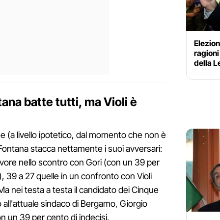
Elezion
ragioni
della 
ana batte tutti, ma Violi è
ue (a livello ipotetico, dal momento che non è
io Fontana stacca nettamente i suoi avversari:
avore nello scontro con Gori (con un 39 per
 39 a 27 quelle in un confronto con Violi
 Ma nei testa a testa il candidato dei Cinque
o all'attuale sindaco di Bergamo, Giorgio
on un 39 per cento di indecisi.