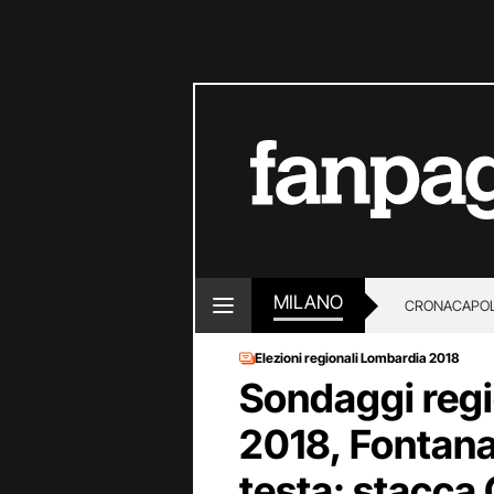
MILANO
CRONACA
POL
Elezioni regionali Lombardia 2018
Sondaggi regi
2018, Fontana
testa: stacca G