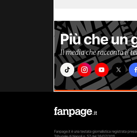
Più che un 
Il media che racconta il 
Fanpage.it è una testata giornalistica registrata presso
Tribunale di Napoli n. 57 del 26/07/2011.