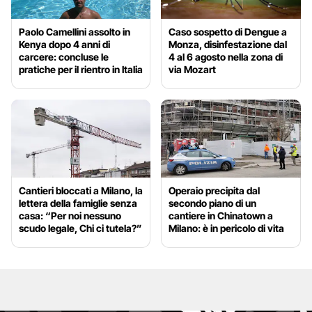
Paolo Camellini assolto in
Caso sospetto di Dengue a
Kenya dopo 4 anni di
Monza, disinfestazione dal
carcere: concluse le
4 al 6 agosto nella zona di
pratiche per il rientro in Italia
via Mozart
Cantieri bloccati a Milano, la
Operaio precipita dal
lettera della famiglie senza
secondo piano di un
casa: “Per noi nessuno
cantiere in Chinatown a
scudo legale, Chi ci tutela?”
Milano: è in pericolo di vita