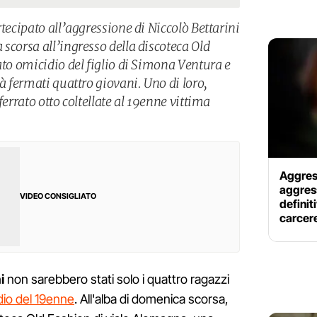
rtecipato all’aggressione di Niccolò Bettarini
scorsa all’ingresso della discoteca Old
ato omicidio del figlio di Simona Ventura e
ià fermati quattro giovani. Uno di loro,
ferrato otto coltellate al 19enne vittima
Aggress
aggres
VIDEO CONSIGLIATO
definit
carcer
i
non sarebbero stati solo i quattro ragazzi
idio del 19enne
. All'alba di domenica scorsa,