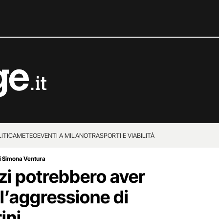
ITICA
METEO
EVENTI A MILANO
TRASPORTI E VIABILITÀ
 di Simona Ventura
zzi potrebbero aver
l’aggressione di
ini