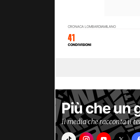
CRONACA LOMBARDIA
MILANO
41
CONDIVISIONI
Più che un 
Il media che racconta il 