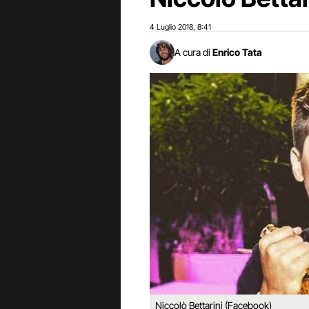
4 Luglio 2018
8:41
,
A cura di
Enrico Tata
Niccolò Bettarini (Facebook)