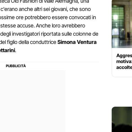
coteca Old Fashion di viale Alemagna, una
 c'erano anche altri sei giovani, che sono
prossime ore potrebbero essere convocati in
e stesse accuse. Anche loro avrebbero
 degli investigatori riportata sulle colonne de
del figlio della conduttrice
Simona Ventura
ttarini
.
Aggress
motivaz
accolte