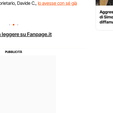
oprietario, Davide C.,
lo avesse con sé già
Aggress
di Sim
diffam
 leggere su Fanpage.it