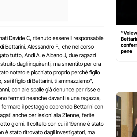
“Volev
ati Davide C, ritenuto essere il responsabile
Bettari
confer
di Bettarini, Alessandro F., che nel corso
pene
egato tutto, Andi A. e Albano J, due ragazzi
truito dagli inquirenti, ma smentito per ora
ato notato e picchiato proprio perché figlio
 sei il figlio di Bettarini, ti ammazziamo",
nni, con alle spalle già denunce per risse e
 sono fermati neanche davanti a una ragazza,
i fermare il pestaggio coprendo Bettarini con
agati anche per lesioni alla 21enne, ferite
otto giorni. Il coltello con cui il 19enne è stato
n è stato ritrovato dagli investigatori, ma