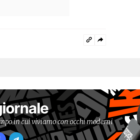
giornale
tempo in cui viviamo con occhi moderni