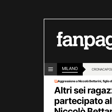
MILANO
CRONACA
POL
Aggressione a Niccolò Bettarini, figlio
Altri sei raga
partecipato al
Niccolò Bettar