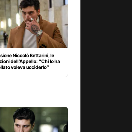
ione Niccolò Bettarini, le
ioni dell’Appello: “Chi lo ha
llato voleva ucciderlo”