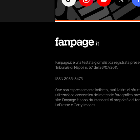
Fanpage.it è una testata giornalistica registrata presso
Tribunale di Napoli n. 57 del 26/07/2011.
ISSN 3035-3475
Ove non espressamente indicato, tutti i diritti di sfru
utilizzazione economica del materiale fotografico pre
sito Fanpage.it sono da intendersi di proprietà dei forn
LaPresse e Getty Images.