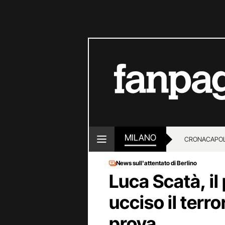
MILANO
CRONACA
POL
News sull'attentato di Berlino
Luca Scatà, il
ucciso il terro
prova