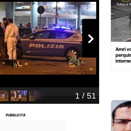
Amri v
perquis
interne