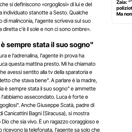
Zaia: “
i che si definiscono «orgogliosi» di lui e del
polizio
sta individuato stanotte a Sesto. Qualche
Ma non 
 di malinconia, l'agente scriveva sul suo
da diretta c'è il sole e non ci sono ombre».
 è sempre stata il suo sogno"
ra e l'adrenalina, l'agente in prova ha
uca questa mattina presto. Mi ha chiamato
e avessi sentito alla tv della sparatoria e
etto che stava bene". A parlare è la madre,
zia è sempre stata il suo sogno" e ammette
l'abbiamo assecondato. Luca è forte e
gogliosi". Anche Giuseppe Scatà, padre di
 Canicattini Bagni (Siracusa), si mostra
io Dio che sia vivo. È un ragazzo coraggioso e
o ricevono la telefonata, l'agente sa solo che