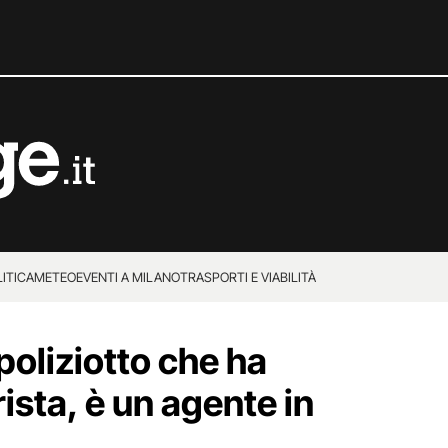
ITICA
METEO
EVENTI A MILANO
TRASPORTI E VIABILITÀ
 poliziotto che ha
rista, è un agente in