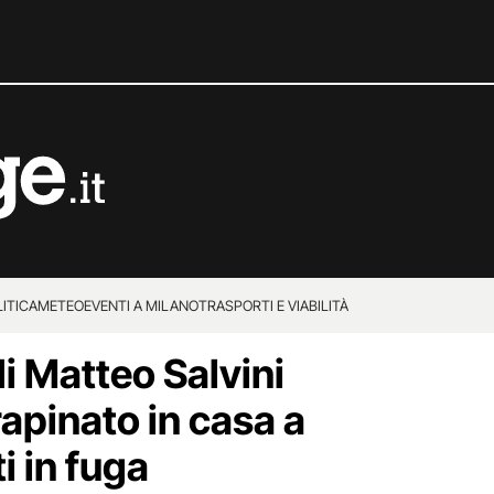
ITICA
METEO
EVENTI A MILANO
TRASPORTI E VIABILITÀ
i Matteo Salvini
apinato in casa a
i in fuga