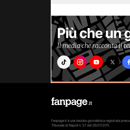
Più che un 
Il media che racconta il 
Fanpage.it è una testata giornalistica registrata presso
Tribunale di Napoli n. 57 del 26/07/2011.