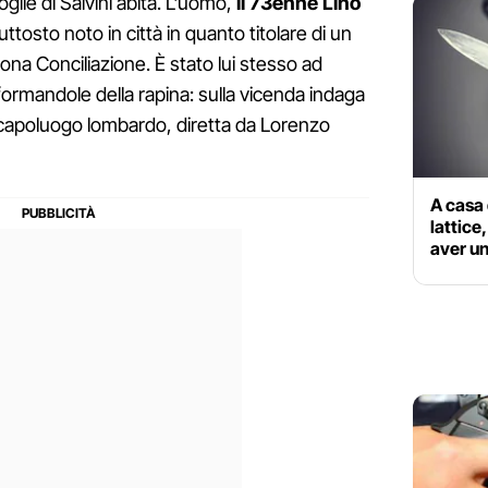
oglie di Salvini abita. L'uomo,
il 73enne Lino
tosto noto in città in quanto titolare di un
ona Conciliazione. È stato lui stesso ad
nformandole della rapina: sulla vicenda indaga
 capoluogo lombardo, diretta da Lorenzo
A casa 
lattice
aver un