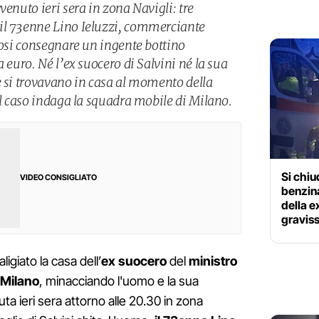
venuto ieri sera in zona Navigli: tre
il 73enne Lino Ieluzzi, commerciante
dosi consegnare un ingente bottino
 euro. Né l’ex suocero di Salvini né la sua
e si trovavano in casa al momento della
ul caso indaga la squadra mobile di Milano.
Si chiu
VIDEO CONSIGLIATO
benzina
della e
gravis
ligiato la casa dell’
ex suocero
del
ministro
Milano
, minacciando l'uomo e la sua
ta ieri sera attorno alle 20.30 in zona