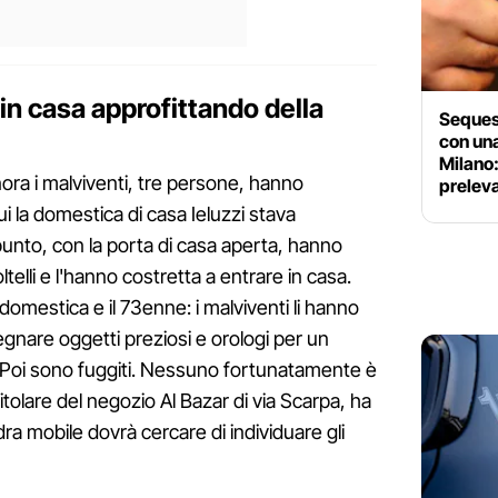
 in casa approfittando della
Sequest
con una
Milano
nora i malviventi, tre persone, hanno
preleva
i la domestica di casa Ieluzzi stava
 punto, con la porta di casa aperta, hanno
telli e l'hanno costretta a entrare in casa.
 domestica e il 73enne: i malviventi li hanno
egnare oggetti preziosi e orologi per un
o. Poi sono fuggiti. Nessuno fortunatamente è
 titolare del negozio Al Bazar di via Scarpa, ha
ra mobile dovrà cercare di individuare gli