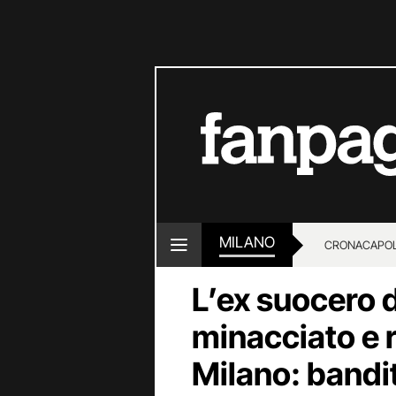
MILANO
CRONACA
POL
L’ex suocero d
minacciato e r
Milano: bandit