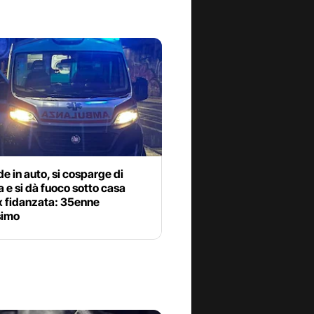
de in auto, si cosparge di
 e si dà fuoco sotto casa
x fidanzata: 35enne
simo