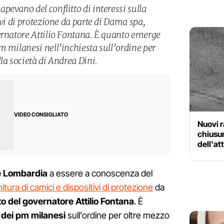
evano del conflitto di interessi sulla
ivi di protezione da parte di Dama spa,
ernatore Attilio Fontana. È quanto emerge
m milanesi nell’inchiesta sull’ordine per
la società di Andrea Dini.
VIDEO CONSIGLIATO
Nuovi r
chiusur
dell'at
e Lombardia
a essere a conoscenza del
nitura di camici e dispositivi di protezione
da
o del governatore Attilio Fontana
. È
 dei pm milanesi
sull'ordine per oltre mezzo