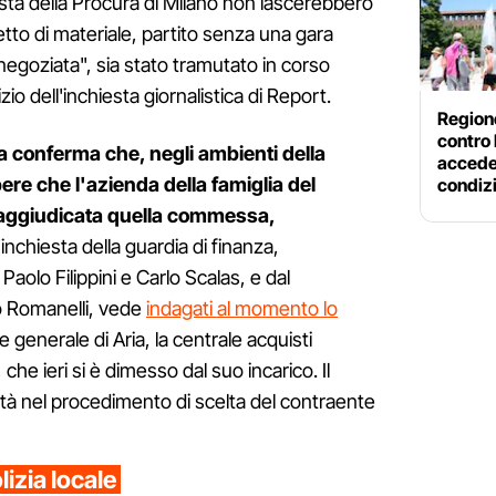
iesta della Procura di Milano non lascerebbero
retto di materiale, partito senza una gara
egoziata", sia stato tramutato in corso
io dell'inchiesta giornalistica di Report.
Region
contro
a conferma che, negli ambienti della
acceder
ere che l'azienda della famiglia del
condiz
 aggiudicata quella commessa,
'inchiesta della guardia di finanza,
Paolo Filippini e Carlo Scalas, e dal
o Romanelli, vede
indagati al momento lo
re generale di Aria, la centrale acquisti
che ieri si è dimesso dal suo incarico. Il
ertà nel procedimento di scelta del contraente
lizia locale