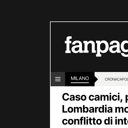
MILANO
CRONACA
POL
Caso camici, 
Lombardia mol
conflitto di in