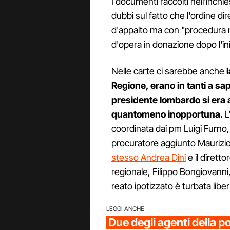
I documenti raccolti nell'inch
dubbi sul fatto che l'ordine di
d'appalto ma con "procedura n
d'opera in donazione dopo l'iniz
Nelle carte ci sarebbe anche
l
Regione, erano in tanti a sap
presidente lombardo si era
quantomeno inopportuna.
L
coordinata dai pm Luigi Furno, 
procuratore aggiunto Maurizi
stesso Andrea Dini
e il diretto
regionale, Filippo Bongiovanni, 
reato ipotizzato è turbata lib
LEGGI ANCHE
Due degli agenti della po