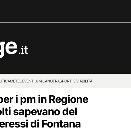
ITICA
METEO
EVENTI A MILANO
TRASPORTI E VIABILITÀ
per i pm in Regione
ti sapevano del
teressi di Fontana