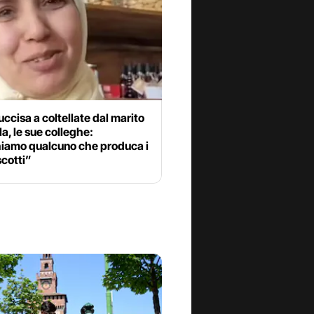
ccisa a coltellate dal marito
la, le sue colleghe:
iamo qualcuno che produca i
scotti”