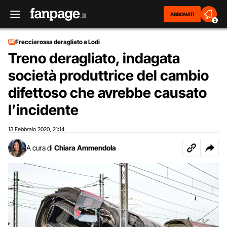
ABBONATI
2
Frecciarossa deragliato a Lodi
Treno deragliato, indagata
società produttrice del cambio
difettoso che avrebbe causato
l’incidente
13 Febbraio 2020
21:14
,
A cura di
Chiara Ammendola