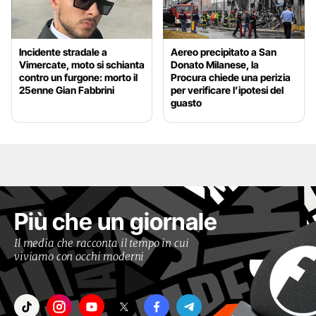
Incidente stradale a
Aereo precipitato a San
Vimercate, moto si schianta
Donato Milanese, la
contro un furgone: morto il
Procura chiede una perizia
25enne Gian Fabbrini
per verificare l’ipotesi del
guasto
Più che un giornale
Il media che racconta il tempo in cui
viviamo con occhi moderni