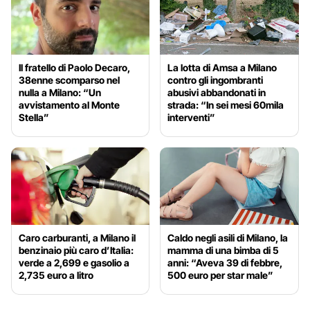
Il fratello di Paolo Decaro,
La lotta di Amsa a Milano
38enne scomparso nel
contro gli ingombranti
nulla a Milano: “Un
abusivi abbandonati in
avvistamento al Monte
strada: “In sei mesi 60mila
Stella”
interventi”
Caro carburanti, a Milano il
Caldo negli asili di Milano, la
benzinaio più caro d’Italia:
mamma di una bimba di 5
verde a 2,699 e gasolio a
anni: “Aveva 39 di febbre,
2,735 euro a litro
500 euro per star male”