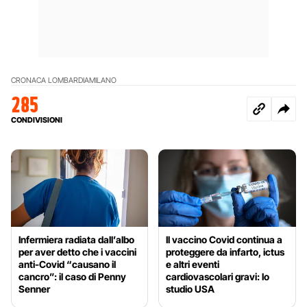
CRONACA LOMBARDIA
MILANO
285
CONDIVISIONI
Infermiera radiata dall’albo
Il vaccino Covid continua a
per aver detto che i vaccini
proteggere da infarto, ictus
anti-Covid “causano il
e altri eventi
cancro”: il caso di Penny
cardiovascolari gravi: lo
Senner
studio USA