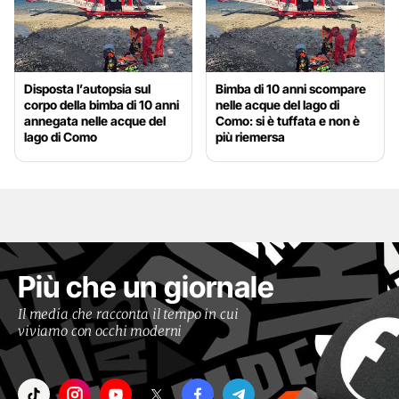
Disposta l’autopsia sul
Bimba di 10 anni scompare
corpo della bimba di 10 anni
nelle acque del lago di
annegata nelle acque del
Como: si è tuffata e non è
lago di Como
più riemersa
Più che un giornale
Il media che racconta il tempo in cui
viviamo con occhi moderni