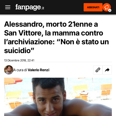
ABBONATI
2
Alessandro, morto 21enne a
San Vittore, la mamma contro
l’archiviazione: “Non è stato un
suicidio”
13 Dicembre 2018
22:41
,
A cura di
Valerio Renzi