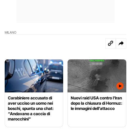
MILANO
Carabiniere accusato di
Nuovi raid USA contro l'Iran
aver ucciso un uomo nei
dopo la chiusura di Hormuz:
boschi, spunta una chat:
le immagini dell'attacco
“Andavano a caccia di
marocchini”