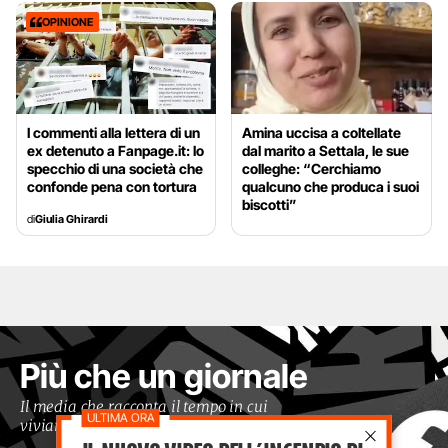
OPINIONE
I commenti alla lettera di un
Amina uccisa a coltellate
ex detenuto a Fanpage.it: lo
dal marito a Settala, le sue
specchio di una società che
colleghe: “Cerchiamo
confonde pena con tortura
qualcuno che produca i suoi
biscotti”
di
Giulia Ghirardi
Più che un giornale
Il media che racconta il tempo in cui
viviamo con occhi moderni