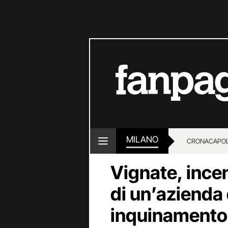
MILANO
CRONACA
POL
Vignate, ince
di un’azienda d
inquinamento 