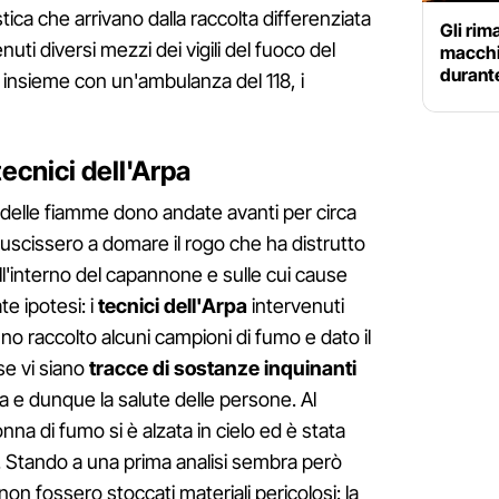
astica che arrivano dalla raccolta differenziata
Gli rim
uti diversi mezzi dei vigili del fuoco del
macchin
durante
 insieme con un'ambulanza del 118, i
tecnici dell'Arpa
delle fiamme dono andate avanti per circa
iuscissero a domare il rogo che ha distrutto
 all'interno del capannone e sulle cui cause
e ipotesi: i
tecnici dell'Arpa
intervenuti
no raccolto alcuni campioni di fumo e dato il
se vi siano
tracce di sostanze inquinanti
 e dunque la salute delle persone. Al
na di fumo si è alzata in cielo ed è stata
za. Stando a una prima analisi sembra però
on fossero stoccati materiali pericolosi: la