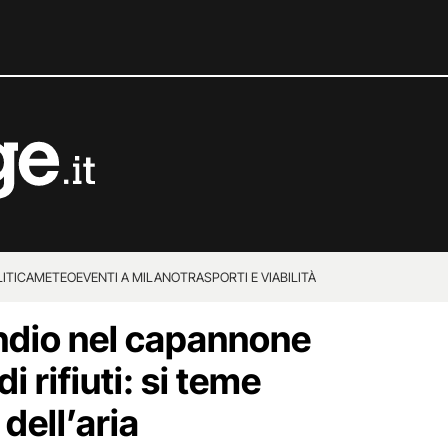
ITICA
METEO
EVENTI A MILANO
TRASPORTI E VIABILITÀ
ndio nel capannone
i rifiuti: si teme
dell’aria