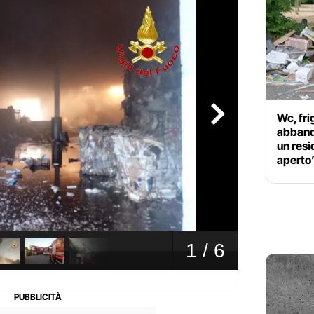
Wc, fri
abbando
un resi
aperto