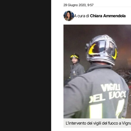
29 Giugno 2020
9:57
,
A cura di
Chiara Ammendola
L'intervento dei vigili del fuoco a Vign