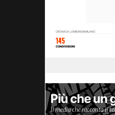
CRONACA LOMBARDIA
MILANO
145
CONDIVISIONI
Più che un 
Il media che racconta il 