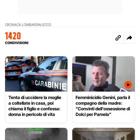
CRONACA LOMBARDIA
LECCO
1420
CONDIVISIONI
Tenta di uccidere la moglie
Femminicidio Genini, parla il
a coltellate in casa, poi
compagno della madre:
chiama il figlio e confessa:
"Convinti dell'ossessione di
donna in pericolo di vita
Dolci per Pamela"