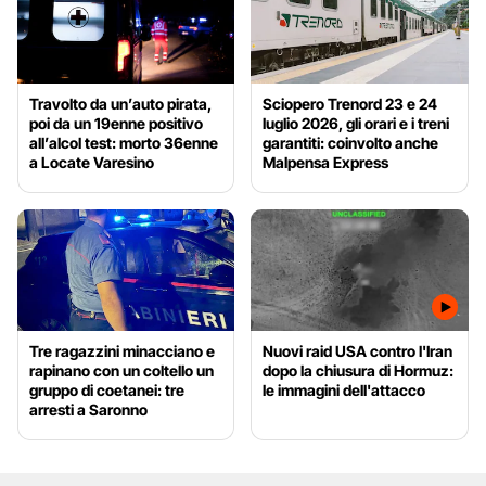
Travolto da un’auto pirata,
Sciopero Trenord 23 e 24
poi da un 19enne positivo
luglio 2026, gli orari e i treni
all’alcol test: morto 36enne
garantiti: coinvolto anche
a Locate Varesino
Malpensa Express
Tre ragazzini minacciano e
Nuovi raid USA contro l'Iran
rapinano con un coltello un
dopo la chiusura di Hormuz:
gruppo di coetanei: tre
le immagini dell'attacco
arresti a Saronno