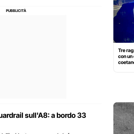
Tre rag
con un 
coetane
uardrail sull'A8: a bordo 33