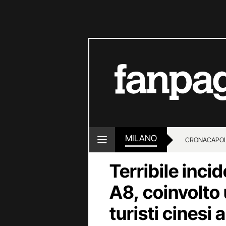
MILANO
CRONACA
POL
Terribile inci
A8, coinvolto
turisti cinesi 