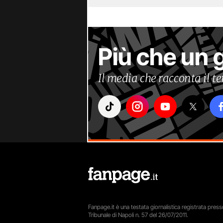
Più che un 
Il media che racconta il 
Fanpage.it è una testata giornalistica registrata presso
Tribunale di Napoli n. 57 del 26/07/2011.