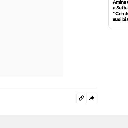
Amina u
a Setta
“Cerch
suoi bi