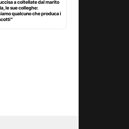
ccisa a coltellate dal marito
la, le sue colleghe:
iamo qualcuno che produca i
scotti”