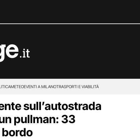
ITICA
METEO
EVENTI A MILANO
TRASPORTI E VIABILITÀ
dente sull’autostrada
 un pullman: 33
a bordo