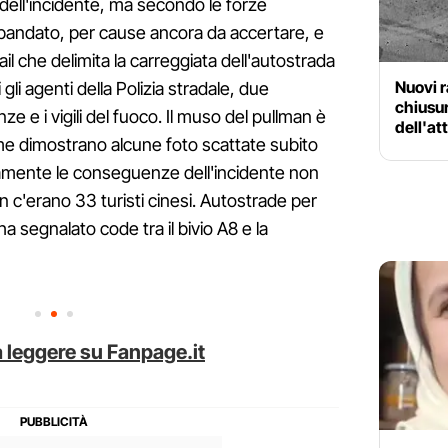
 dell'incidente, ma secondo le forze
sbandato, per cause ancora da accertare, e
ail che delimita la carreggiata dell'autostrada
Nuovi r
gli agenti della Polizia stradale, due
chiusur
 e i vigili del fuoco. Il muso del pullman è
dell'at
e dimostrano alcune foto scattate subito
tamente le conseguenze dell'incidente non
n c'erano 33 turisti cinesi. Autostrade per
ri ha segnalato code tra il bivio A8 e la
 leggere su Fanpage.it