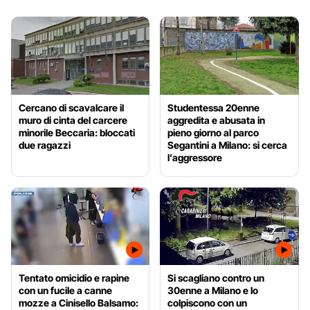
Cercano di scavalcare il
Studentessa 20enne
muro di cinta del carcere
aggredita e abusata in
minorile Beccaria: bloccati
pieno giorno al parco
due ragazzi
Segantini a Milano: si cerca
l’aggressore
Tentato omicidio e rapine
Si scagliano contro un
con un fucile a canne
30enne a Milano e lo
mozze a Cinisello Balsamo:
colpiscono con un