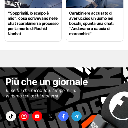
“Sopprimili, lo scalpo è
Carabiniere accusato di
mio”: cosa scrivevano nelle
aver ucciso un uomo nei
chat i carabinieri a processo
boschi, spunta una chat:
per la morte di Rachid
“Andavano a caccia di
Nachat
marocchini”
Più che un giornale
Il media che racconta il tempo in cui
viviamo con occhi moderni