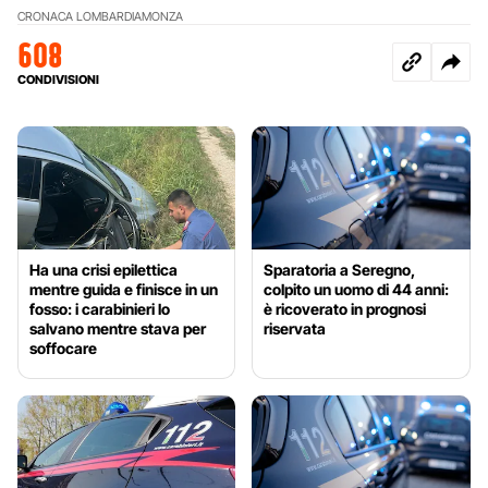
CRONACA LOMBARDIA
MONZA
608
CONDIVISIONI
Ha una crisi epilettica
Sparatoria a Seregno,
mentre guida e finisce in un
colpito un uomo di 44 anni:
fosso: i carabinieri lo
è ricoverato in prognosi
salvano mentre stava per
riservata
soffocare