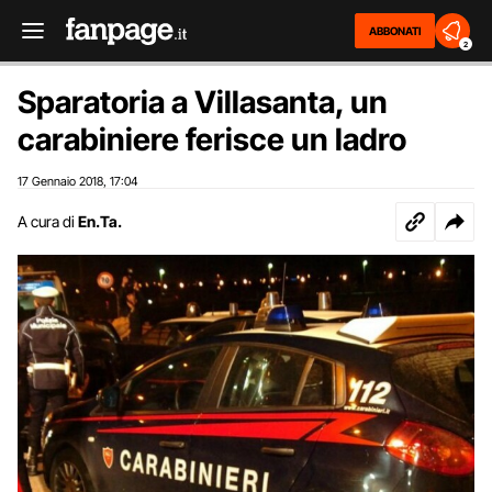
ABBONATI
2
Sparatoria a Villasanta, un
carabiniere ferisce un ladro
17 Gennaio 2018
17:04
,
A cura di
En.Ta.