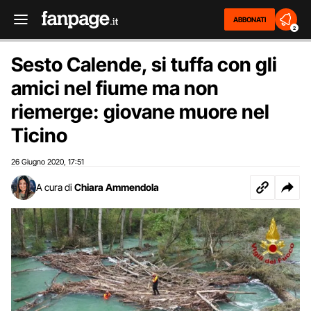
ABBONATI
2
Sesto Calende, si tuffa con gli
amici nel fiume ma non
riemerge: giovane muore nel
Ticino
26 Giugno 2020
17:51
,
A cura di
Chiara Ammendola