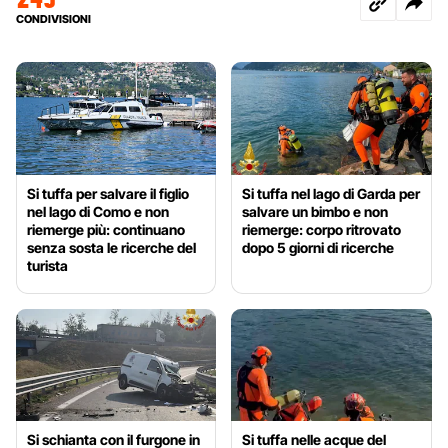
CONDIVISIONI
Si tuffa per salvare il figlio
Si tuffa nel lago di Garda per
nel lago di Como e non
salvare un bimbo e non
riemerge più: continuano
riemerge: corpo ritrovato
senza sosta le ricerche del
dopo 5 giorni di ricerche
turista
Si schianta con il furgone in
Si tuffa nelle acque del