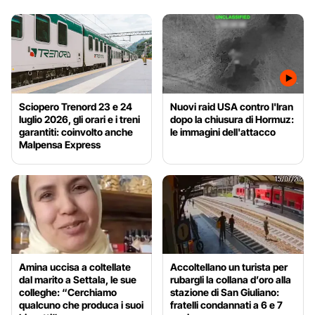
Sciopero Trenord 23 e 24
Nuovi raid USA contro l'Iran
luglio 2026, gli orari e i treni
dopo la chiusura di Hormuz:
garantiti: coinvolto anche
le immagini dell'attacco
Malpensa Express
Amina uccisa a coltellate
Accoltellano un turista per
dal marito a Settala, le sue
rubargli la collana d’oro alla
colleghe: “Cerchiamo
stazione di San Giuliano:
qualcuno che produca i suoi
fratelli condannati a 6 e 7