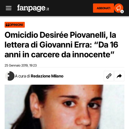
ABBONATI
2
OPINIONI
Omicidio Desirée Piovanelli, la
lettera di Giovanni Erra: “Da 16
anni in carcere da innocente”
25 Gennaio 2019
19:23
,
A cura di
Redazione Milano