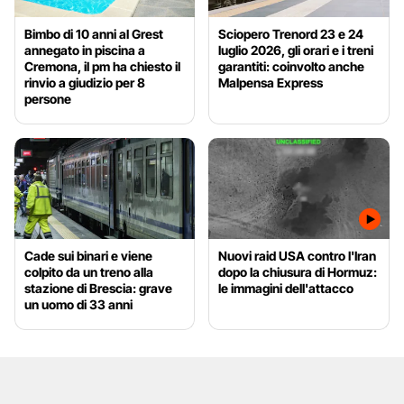
Bimbo di 10 anni al Grest
Sciopero Trenord 23 e 24
annegato in piscina a
luglio 2026, gli orari e i treni
Cremona, il pm ha chiesto il
garantiti: coinvolto anche
rinvio a giudizio per 8
Malpensa Express
persone
Cade sui binari e viene
Nuovi raid USA contro l'Iran
colpito da un treno alla
dopo la chiusura di Hormuz:
stazione di Brescia: grave
le immagini dell'attacco
un uomo di 33 anni