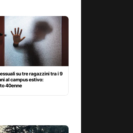
essuali su tre ragazzini tra i 9
anni al campus estivo:
ato 40enne