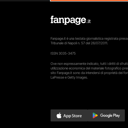
Fanpage.it è una testata giornalistica registrata presso
Tribunale di Napoli n. 57 del 26/07/2011.
ISSN 3035-3475
Ove non espressamente indicato, tutti i diritti di sfru
utilizzazione economica del materiale fotografico pre
sito Fanpage.it sono da intendersi di proprietà dei forn
LaPresse e Getty Images.