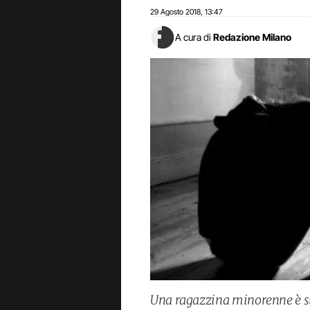
29 Agosto 2018
13:47
,
A cura di
Redazione Milano
Una ragazzina minorenne è st