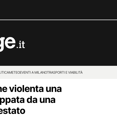
ITICA
METEO
EVENTI A MILANO
TRASPORTI E VIABILITÀ
e violenta una
ppata da una
estato