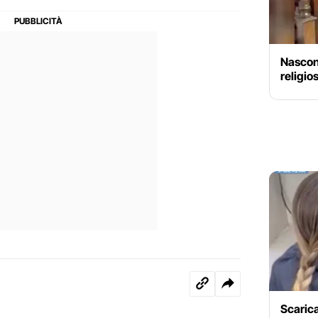
Nascond
religio
Scarica