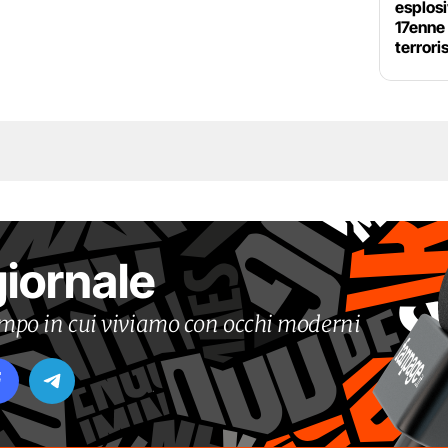
esplosi
17enne 
terror
giornale
tempo in cui viviamo con occhi moderni