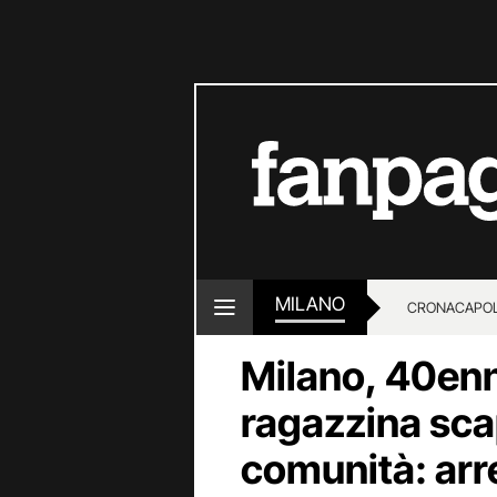
MILANO
CRONACA
POL
Milano, 40enn
ragazzina sca
comunità: arr