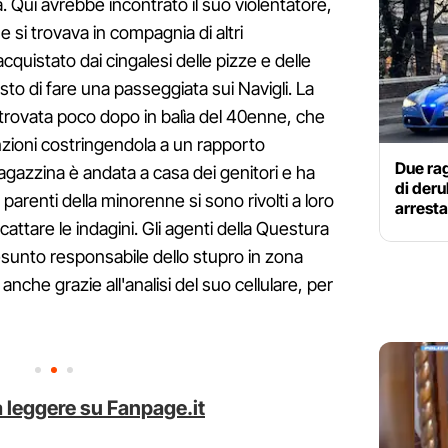
. Qui avrebbe incontrato il suo violentatore,
e si trovava in compagnia di altri
cquistato dai cingalesi delle pizze e delle
osto di fare una passeggiata sui Navigli. La
 trovata poco dopo in balìa del 40enne, che
enzioni costringendola a un rapporto
Due rag
ragazzina è andata a casa dei genitori e ha
di deru
arenti della minorenne si sono rivolti a loro
arresta
scattare le indagini. Gli agenti della Questura
presunto responsabile dello stupro in zona
, anche grazie all'analisi del suo cellulare, per
 leggere su Fanpage.it