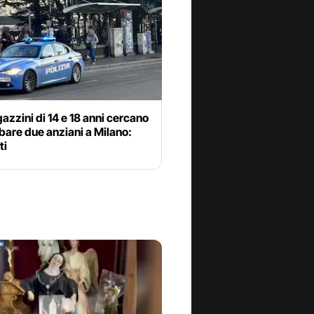
azzini di 14 e 18 anni cercano
bare due anziani a Milano:
ti