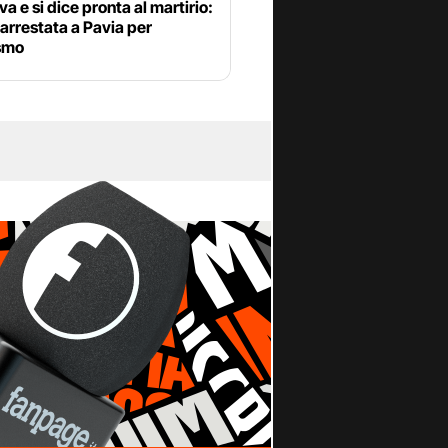
va e si dice pronta al martirio:
arrestata a Pavia per
ismo