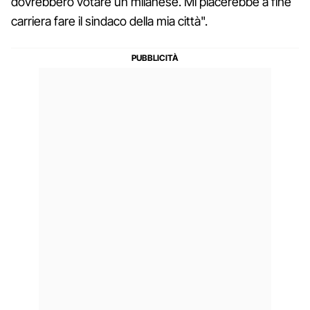
dovrebbero votare un milanese. Mi piacerebbe a fine
carriera fare il sindaco della mia città".