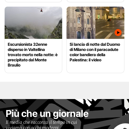
Escursionista 32enne
Si lancia di notte dal Duomo
disperso in Valtellina
di Milano con il paracadute
trovato morto nella notte: è
color bandiera della
precipitato dal Monte
Palestina: il video
Braulio
Più che un giornale
Il media che racconta il tempo in cui
viviamo con occhi moderni