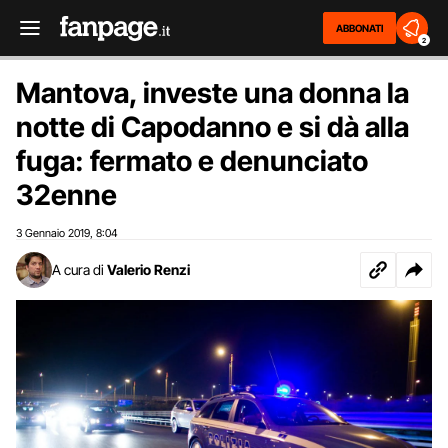
ABBONATI
2
Mantova, investe una donna la
notte di Capodanno e si dà alla
fuga: fermato e denunciato
32enne
3 Gennaio 2019
8:04
,
A cura di
Valerio Renzi