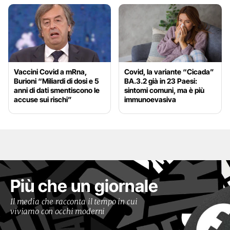
Vaccini Covid a mRna,
Covid, la variante “Cicada”
Burioni “Miliardi di dosi e 5
BA.3.2 già in 23 Paesi:
anni di dati smentiscono le
sintomi comuni, ma è più
accuse sui rischi”
immunoevasiva
Più che un giornale
Il media che racconta il tempo in cui
viviamo con occhi moderni