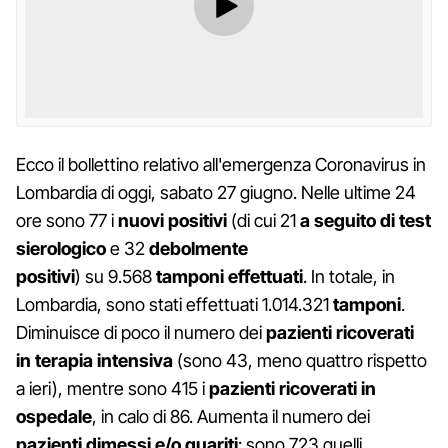
Ecco il bollettino relativo all'emergenza Coronavirus in
Lombardia di oggi, sabato 27 giugno. Nelle ultime 24
ore sono 77 i
nuovi positivi
(di cui 21
a seguito di test
sierologico
e 32
debolmente
positivi
) su 9.568
tamponi effettuati
. In totale, in
Lombardia, sono stati effettuati 1.014.321
tamponi
.
Diminuisce di poco il numero dei
pazienti ricoverati
in terapia intensiva
(sono 43, meno quattro rispetto
a ieri), mentre sono 415 i
pazienti ricoverati in
ospedale
, in calo di 86. Aumenta il numero dei
pazienti dimessi e/o guariti
: sono 723 quelli