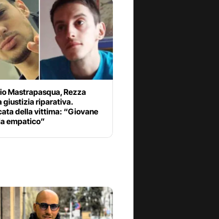
io Mastrapasqua, Rezza
a giustizia riparativa.
ata della vittima: “Giovane
lla empatico”