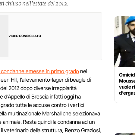
i chiuso nell’estate del 2012.
VIDEO CONSIGLIATO
e condanne emesse in primo grado
nei
Omicidi
een Hill, l’allevamento-lager di beagle di
Moussa 
vuole r
 del 2012 dopo diverse irregolarità
d’erga
e d’Appello di Brescia infatti oggi ha
rado tutte le accuse contro i vertici
della multinazionale Marshall che selezionava
e animale. Resta quindi la condanna ad un
il veterinario della struttura, Renzo Graziosi,