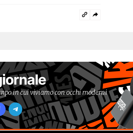
giornale
tempo in cui viviamo con occhi moderni