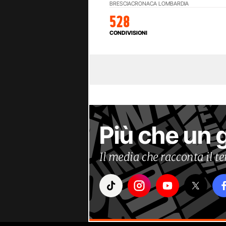
BRESCIA
CRONACA LOMBARDIA
528
CONDIVISIONI
Più che un 
Il media che racconta il 