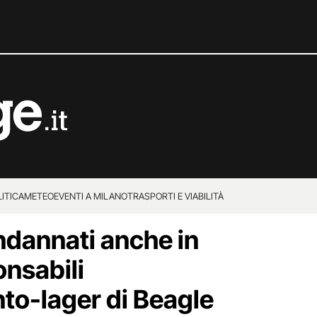
ITICA
METEO
EVENTI A MILANO
TRASPORTI E VIABILITÀ
ondannati anche in
onsabili
nto-lager di Beagle