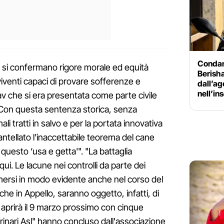
Condan
si confermano rigore morale ed equità
Berisha
ri viventi capaci di provare sofferenze e
dall’a
nell’i
Lav che si era presentata come parte civile
Con questa sentenza storica, senza
i tratti in salvo e per la portata innovativa
antellato l’inaccettabile teorema del cane
 questo ‘usa e getta'". "La battaglia
 qui. Le lacune nei controlli da parte dei
 emersi in modo evidente anche nel corso del
he in Appello, saranno oggetto, infatti, di
 aprirà il 9 marzo prossimo con cinque
erinari Asl" hanno concluso dall'associazione