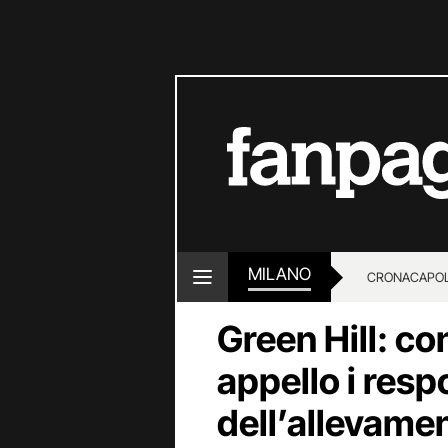
MILANO
CRONACA
POL
Green Hill: c
appello i resp
dell’allevame