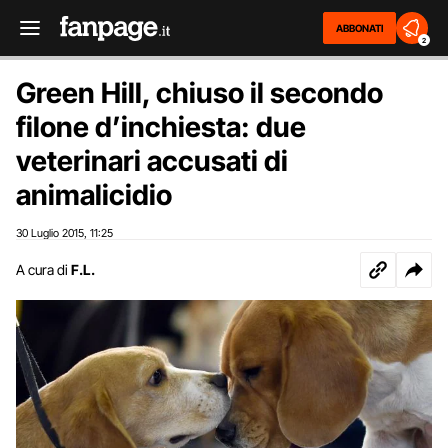
ABBONATI
2
Green Hill, chiuso il secondo
filone d’inchiesta: due
veterinari accusati di
animalicidio
30 Luglio 2015
11:25
,
A cura di
F.L.