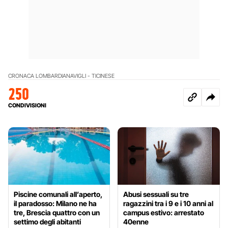
CRONACA LOMBARDIA
NAVIGLI - TICINESE
250
CONDIVISIONI
Piscine comunali all’aperto,
Abusi sessuali su tre
il paradosso: Milano ne ha
ragazzini tra i 9 e i 10 anni al
tre, Brescia quattro con un
campus estivo: arrestato
settimo degli abitanti
40enne