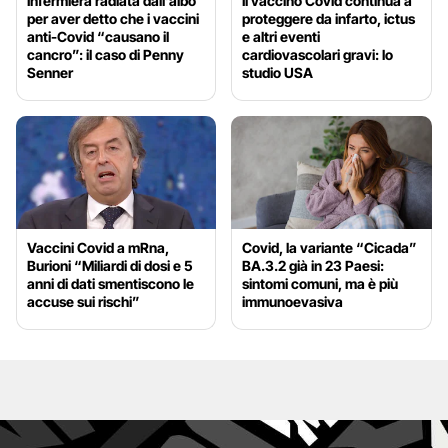
Infermiera radiata dall’albo
Il vaccino Covid continua a
per aver detto che i vaccini
proteggere da infarto, ictus
anti-Covid “causano il
e altri eventi
cancro”: il caso di Penny
cardiovascolari gravi: lo
Senner
studio USA
Vaccini Covid a mRna,
Covid, la variante “Cicada”
Burioni “Miliardi di dosi e 5
BA.3.2 già in 23 Paesi:
anni di dati smentiscono le
sintomi comuni, ma è più
accuse sui rischi”
immunoevasiva