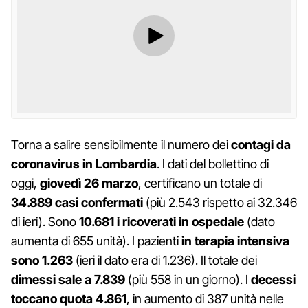
Torna a salire sensibilmente il numero dei
contagi da
coronavirus in Lombardia
. I dati del bollettino di
oggi,
giovedì 26 marzo
, certificano un totale di
34.889 casi confermati
(più 2.543 rispetto ai 32.346
di ieri). Sono
10.681 i ricoverati in ospedale
(dato
aumenta di 655 unità). I pazienti
in terapia intensiva
sono 1.263
(ieri il dato era di 1.236). Il totale dei
dimessi sale a 7.839
(più 558 in un giorno). I
decessi
toccano quota 4.861
, in aumento di 387 unità nelle