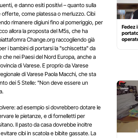
uenti, e danno esiti positivi – quanto sulla
ze offerte, come platessa o merluzzo. Cibi
endo rimanere digiuni fino al pomeriggio, per
Fedez i
cco allora la proposta del M5s, che ha
portato
operat
a piattafomra Change.org raccogliendo già
 per i bambini di portarsi la "schiscetta" da
oltre che nei Paesi del Nord Europa, anche a
ovincia di Varese. E proprio da Varese
regionale di Varese Paola Macchi, che sta
to dei 5 Stelle: "Non deve essere un
a.
solvere: ad esempio si dovrebbero dotare le
rvare le pietanze, e di fornelletti per
sitano. Il pasto da casa dovrebbe inoltre
 evitare cibi in scatola e bibite gassate. La