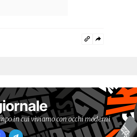
giornale
tempo in cui viviamo con occhi moderni