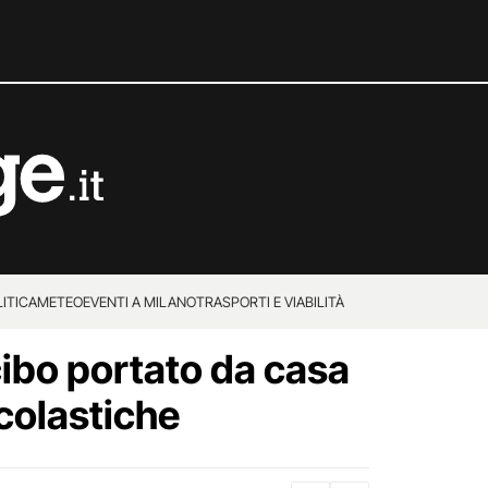
ITICA
METEO
EVENTI A MILANO
TRASPORTI E VIABILITÀ
 cibo portato da casa
colastiche