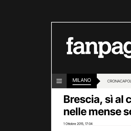
MILANO
CRONACA
POL
Brescia, sì al
nelle mense s
1 Ottobre 2015
17:04
,