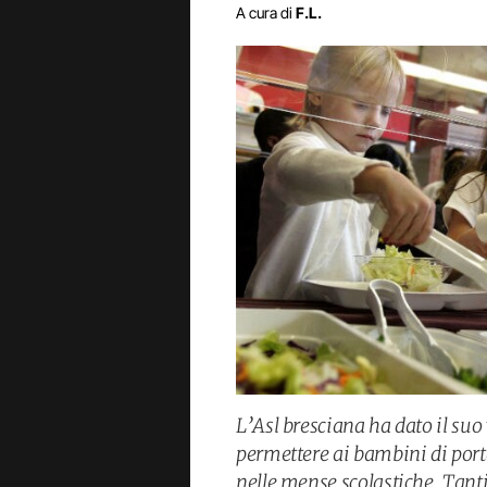
A cura di
F.L.
L’Asl bresciana ha dato il suo 
permettere ai bambini di porta
nelle mense scolastiche. Tanti