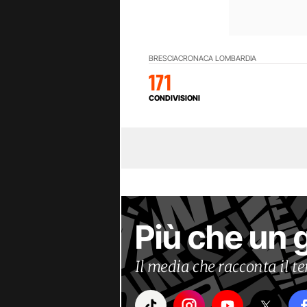
BRESCIA
CRONACA LOMBARDIA
171
CONDIVISIONI
Più che un 
Il media che racconta il 