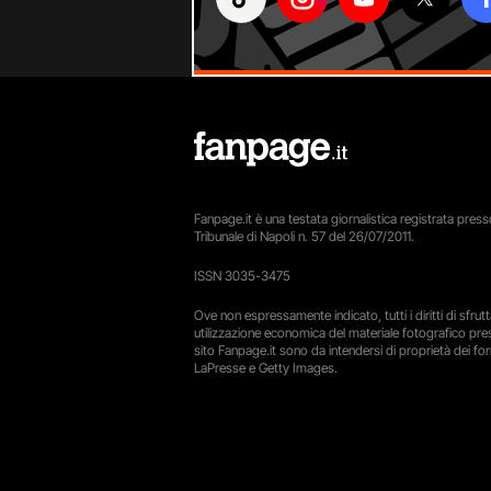
Fanpage.it è una testata giornalistica registrata presso
Tribunale di Napoli n. 57 del 26/07/2011.
ISSN 3035-3475
Ove non espressamente indicato, tutti i diritti di sfru
utilizzazione economica del materiale fotografico pre
sito Fanpage.it sono da intendersi di proprietà dei forn
LaPresse e Getty Images.