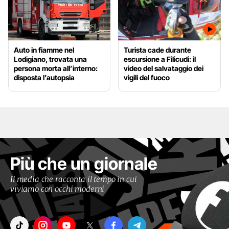
Auto in fiamme nel
Turista cade durante
Lodigiano, trovata una
escursione a Filicudi: il
persona morta all’interno:
video del salvataggio dei
disposta l’autopsia
vigili del fuoco
Più che un giornale
Il media che racconta il tempo in cui
viviamo con occhi moderni