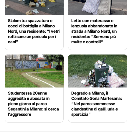
Slalom tra spazzatura e
Letto con materasso e
cocci di bottiglia a Milano
lenzuola abbandonato in
Nord, una residente: “I vetri
strada a Milano Nord, un
rotti sono un pericolo per i
residente: “Servono più
cani”
multe e controlli”
Studentessa 20enne
Degrado a Milano, il
aggredita e abusata in
Comitato Gorla Martesana:
pieno giorno al parco
“Nel parco scommesse
Segantini a Milano: si cerca
clandestine di galli, urla e
l’aggressore
sporcizia”