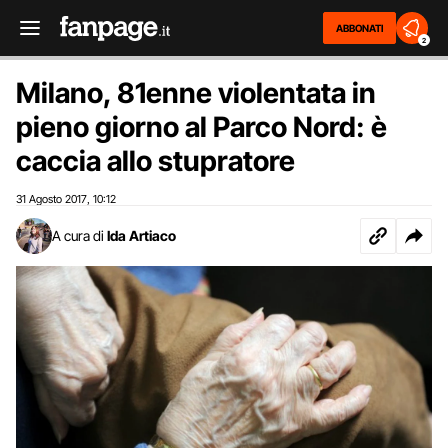
ABBONATI
2
Milano, 81enne violentata in
pieno giorno al Parco Nord: è
caccia allo stupratore
31 Agosto 2017
10:12
,
A cura di
Ida Artiaco