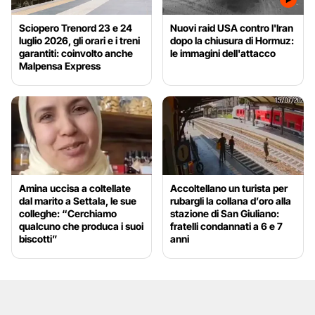
Sciopero Trenord 23 e 24
Nuovi raid USA contro l'Iran
luglio 2026, gli orari e i treni
dopo la chiusura di Hormuz:
garantiti: coinvolto anche
le immagini dell'attacco
Malpensa Express
Amina uccisa a coltellate
Accoltellano un turista per
dal marito a Settala, le sue
rubargli la collana d’oro alla
colleghe: “Cerchiamo
stazione di San Giuliano:
qualcuno che produca i suoi
fratelli condannati a 6 e 7
biscotti”
anni