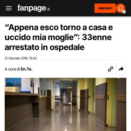
ABBONATI
2
“Appena esco torno a casa e
uccido mia moglie”: 33enne
arrestato in ospedale
21 Gennaio 2018
15:42
,
A cura di
En.Ta.